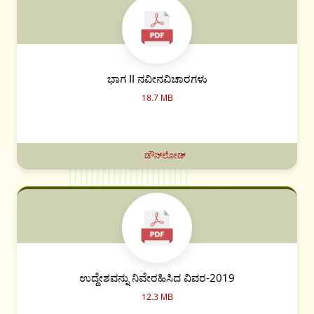
ಭಾಗ II ನವೀನವಿಚಾರಗಳು
18.7 MB
ಡೌನ್‌ಲೋಡ್
ಉದ್ದೇಶವನ್ನು ನಿವೇರಹಿಸಿದ ವಿವರ-2019
12.3 MB