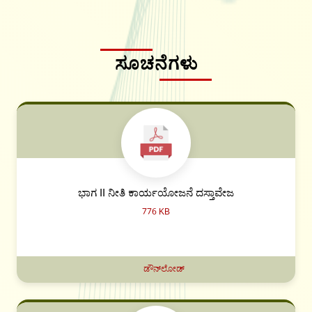
ಸೂಚನೆಗಳು
ಭಾಗ II ನೀತಿ ಕಾರ್ಯಯೋಜನೆ ದಸ್ತಾವೇಜ
776 KB
ಡೌನ್‌ಲೋಡ್