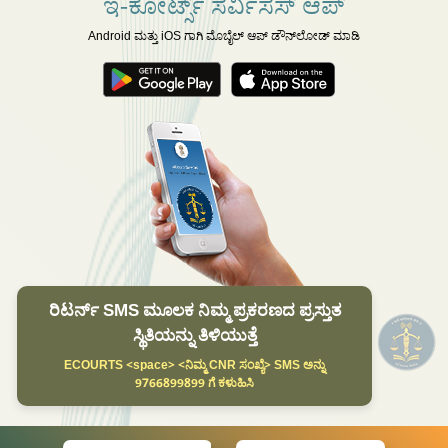
ಇ-ಕೋರ್ಟ್ಸ್ ಸರ್ವಿಸಸ್ ಆಪ್
Android ಮತ್ತು iOS ಗಾಗಿ ಮೊಬೈಲ್ ಆಪ್ ಡೌನ್‌ಲೋಡ್ ಮಾಡಿ
ರಿಟರ್ನ್ SMS ಮೂಲಕ ನಿಮ್ಮ ಪ್ರಕರಣದ ಪ್ರಸ್ತುತ
ಸ್ಥಿತಿಯನ್ನು ತಿಳಿಯುತ್ತೆ
ECOURTS <space> <ನಿಮ್ಮ CNR ಸಂಖ್ಯೆ> SMS ಅನ್ನು
9766899899 ಗೆ ಕಳುಹಿಸಿ