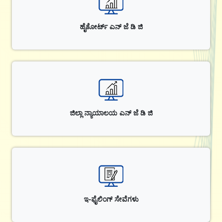
ಹೈಕೋರ್ಟ್ ಎನ್ ಜೆ ಡಿ ಜಿ
ಜಿಲ್ಲಾ ನ್ಯಾಯಾಲಯ ಎನ್ ಜೆ ಡಿ ಜಿ
ಇ-ಫೈಲಿಂಗ್ ಸೇವೆಗಳು