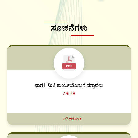
ಸೂಚನೆಗಳು
ಭಾಗ II ನೀತಿ ಕಾರ್ಯಯೋಜನೆ ದಸ್ತಾವೇಜ
776 KB
ಡೌನ್‌ಲೋಡ್