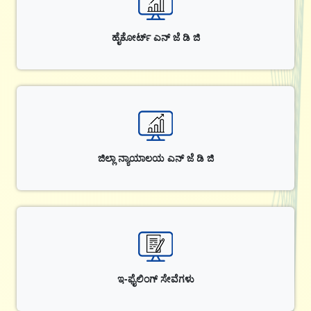
ಹೈಕೋರ್ಟ್ ಎನ್ ಜೆ ಡಿ ಜಿ
ಜಿಲ್ಲಾ ನ್ಯಾಯಾಲಯ ಎನ್ ಜೆ ಡಿ ಜಿ
ಇ-ಫೈಲಿಂಗ್ ಸೇವೆಗಳು