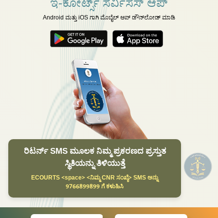
ಇ-ಕೋರ್ಟ್ಸ್ ಸರ್ವಿಸಸ್ ಆಪ್
Android ಮತ್ತು iOS ಗಾಗಿ ಮೊಬೈಲ್ ಆಪ್ ಡೌನ್‌ಲೋಡ್ ಮಾಡಿ
ರಿಟರ್ನ್ SMS ಮೂಲಕ ನಿಮ್ಮ ಪ್ರಕರಣದ ಪ್ರಸ್ತುತ
ಸ್ಥಿತಿಯನ್ನು ತಿಳಿಯುತ್ತೆ
ECOURTS <space> <ನಿಮ್ಮ CNR ಸಂಖ್ಯೆ> SMS ಅನ್ನು
9766899899 ಗೆ ಕಳುಹಿಸಿ