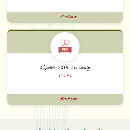
ಡೌನ್‌ಲೋಡ್
ರಿಪೋರ್ಟ್-2019 ನ ಅನುಲಗ್ನಕ
34.6 MB
ಡೌನ್‌ಲೋಡ್