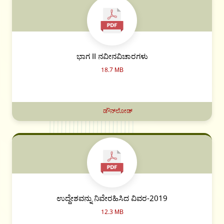
ಭಾಗ II ನವೀನವಿಚಾರಗಳು
18.7 MB
ಡೌನ್‌ಲೋಡ್
ಉದ್ದೇಶವನ್ನು ನಿವೇರಹಿಸಿದ ವಿವರ-2019
12.3 MB