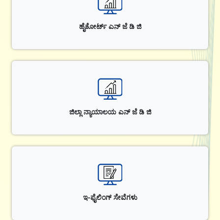
ಹೈಕೋರ್ಟ್ ಎನ್ ಜೆ ಡಿ ಜಿ
ಜಿಲ್ಲಾ ನ್ಯಾಯಾಲಯ ಎನ್ ಜೆ ಡಿ ಜಿ
ಇ-ಫೈಲಿಂಗ್ ಸೇವೆಗಳು