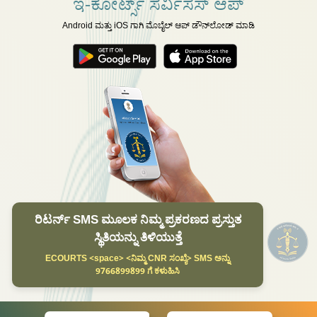
ಇ-ಕೋರ್ಟ್ಸ್ ಸರ್ವಿಸಸ್ ಆಪ್
Android ಮತ್ತು iOS ಗಾಗಿ ಮೊಬೈಲ್ ಆಪ್ ಡೌನ್‌ಲೋಡ್ ಮಾಡಿ
ರಿಟರ್ನ್ SMS ಮೂಲಕ ನಿಮ್ಮ ಪ್ರಕರಣದ ಪ್ರಸ್ತುತ
ಸ್ಥಿತಿಯನ್ನು ತಿಳಿಯುತ್ತೆ
ECOURTS <space> <ನಿಮ್ಮ CNR ಸಂಖ್ಯೆ> SMS ಅನ್ನು
9766899899 ಗೆ ಕಳುಹಿಸಿ