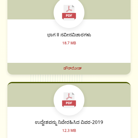
ಭಾಗ II ನವೀನವಿಚಾರಗಳು
18.7 MB
ಡೌನ್‌ಲೋಡ್
ಉದ್ದೇಶವನ್ನು ನಿವೇರಹಿಸಿದ ವಿವರ-2019
12.3 MB