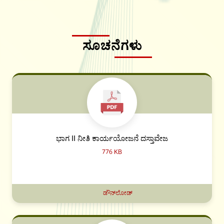
ಸೂಚನೆಗಳು
ಭಾಗ II ನೀತಿ ಕಾರ್ಯಯೋಜನೆ ದಸ್ತಾವೇಜ
776 KB
ಡೌನ್‌ಲೋಡ್