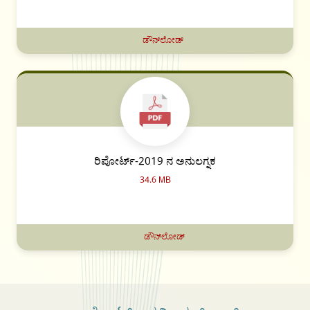
ಡೌನ್‌ಲೋಡ್
ರಿಪೋರ್ಟ್-2019 ನ ಅನುಲಗ್ನಕ
34.6 MB
ಡೌನ್‌ಲೋಡ್