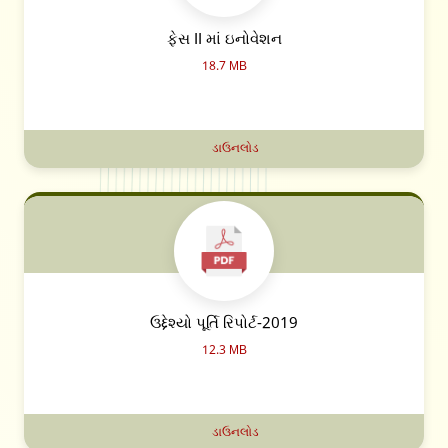
ફેસ II માં ઇનોવેશન
18.7 MB
ડાઉનલોડ
ઉદ્દેશ્યો પૂર્તિ રિપોર્ટ-2019
12.3 MB
ડાઉનલોડ