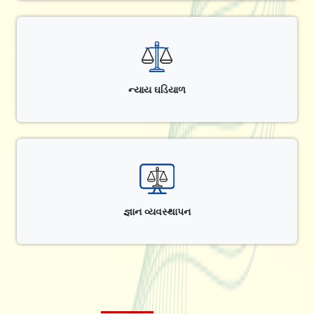
ન્યાય ઘડિયાળ
જ્ઞાન વ્યવસ્થાપન