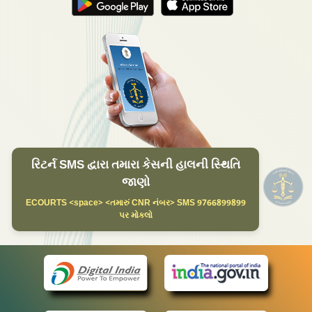
રિટર્ન SMS દ્વારા તમારા કેસની હાલની સ્થિતિ
જાણો
ECOURTS <space> <તમારું CNR નંબર> SMS 9766899899
પર મોકલો