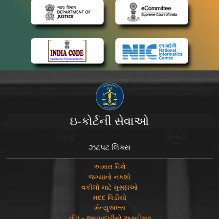
ઇ-કોર્ટની સેવાઓ
ઝટપટ લિંક્સ
અમારા વિશે
જગ્યાનો નકશો
વકીલો માટે મુસદ્દાઓ
મદદ વિડીયો
મેન્યુઅલ્સ
નોંધ – જવાબદારીનો અસ્વીકાર