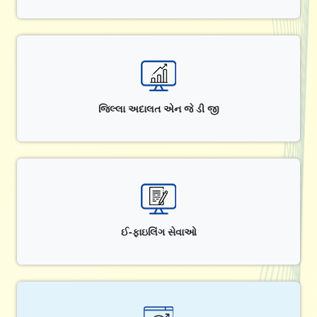
જિલ્લા અદાલત એન જે ડી જી
ઈ-ફાઇલિંગ સેવાઓ