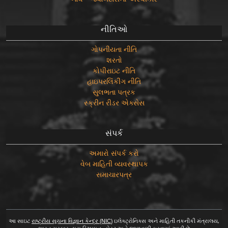
નીતિઓ
ગોપનીયતા નીતિ
શરતો
કોપીરાઇટ નીતિ
હાઇપરલિંકીંગ નીતિ
સુલભતા પત્રક
સ્ક્રીન રીડર એક્સેસ
સંપર્ક
અમારો સંપર્ક કરો
વેબ માહિતી વ્યવસ્થાપક
સમાચારપત્ર
આ સાઇટ
રાષ્ટ્રીય સૂચના વિજ્ઞાન કેન્દ્ર (NIC)
ઇલેક્ટ્રોનિક્સ અને માહિતી તકનીકી મંત્રાલય,