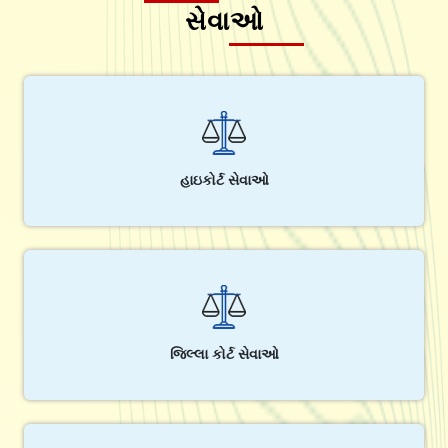
સેવાઓ
હાઇકોર્ટ સેવાઓ
જિલ્લા કોર્ટ સેવાઓ