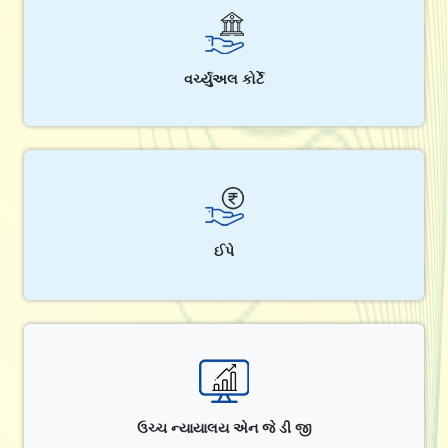
વર્ચ્યુઅલ કોર્ટે
ઈપે
ઉચ્ચ ન્યાયાલય એન જે ડી જી