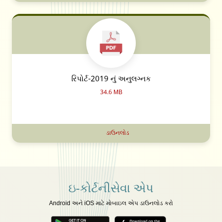
રિપોર્ટ-2019 નું અનુલગ્નક
34.6 MB
ડાઉનલોડ
ઇ-કોર્ટનીસેવા એપ
Android અને iOS માટે મોબાઇલ એપ ડાઉનલોડ કરો