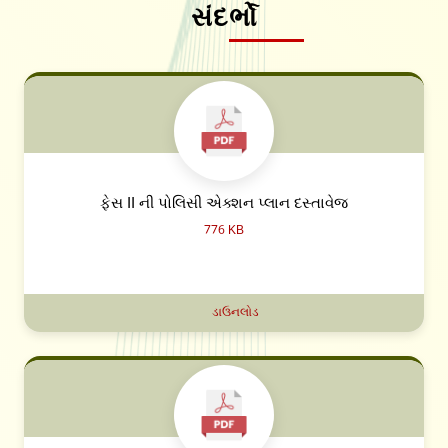
સંદર્ભો
ફેસ II ની પોલિસી એક્શન પ્લાન દસ્તાવેજ
776 KB
ડાઉનલોડ