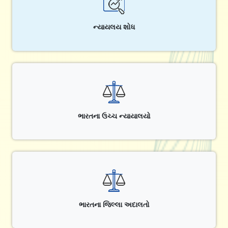
ન્યાયલય શોધ
ભારતના ઉચ્ચ ન્યાયાલયો
ભારતના જિલ્લા અદાલતો