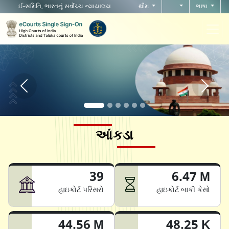
ઈ-સમિતિ, ભારતનું સર્વોચ્ચ ન્યાયાલય
થીમ
ભાષા
Home page carousel Previous button
Home pag
આંકડા
39
6.47 M
હાઇકોર્ટ પરિસરો
હાઇકોર્ટ બાકી કેસો
44.56 M
48.25 K