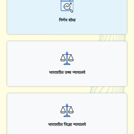
निर्णय शोधा
भारतातील उच्च न्यायालये
भारतातील जिल्हा न्यायालये