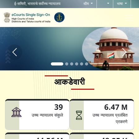
ई-समिती, भारताचे सर्वोच्च न्यायालय
थीम
भाषा
Home page carousel Previous button
Home pag
आकडेवारी
39
6.47 M
उच्च न्यायालय संकुले
उच्च न्यायालय प्रलंबित
प्रकरणे